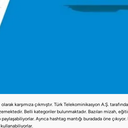
larak karşımıza çıkmıştır. Türk Telekominikasyon A.Ş. tarafında
emektedir. Belli kategoriler bulunmaktadır. Bazıları mizah, eğitim
up paylaşabiliyorlar. Ayrıca hashtag mantığı buradada öne çıkıyor.
ullanabiliyorlar.