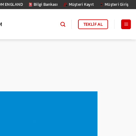
DM ENGLAND
Bilgi Bankası
Müşteri Kayıt
Müşteri Giriş
M
TEKLİF AL